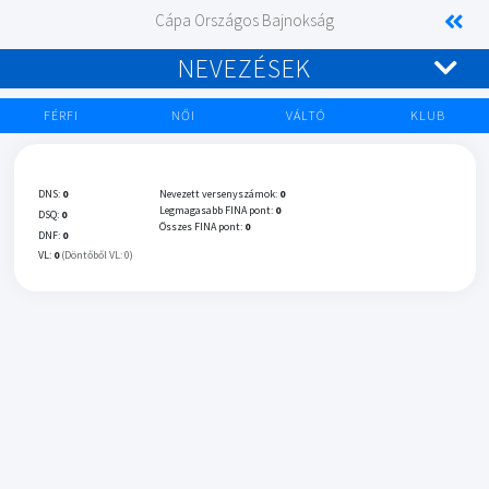
Cápa Országos Bajnokság
NEVEZÉSEK
FÉRFI
NŐI
VÁLTÓ
KLUB
DNS:
0
Nevezett versenyszámok:
0
Legmagasabb FINA pont:
0
DSQ:
0
Összes FINA pont:
0
DNF:
0
VL:
0
(Döntőből VL: 0)