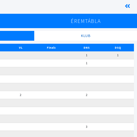
K
ÉREMTÁBLA
KLUB
VL
Finals
DNS
DSQ
1
1
1
2
2
3