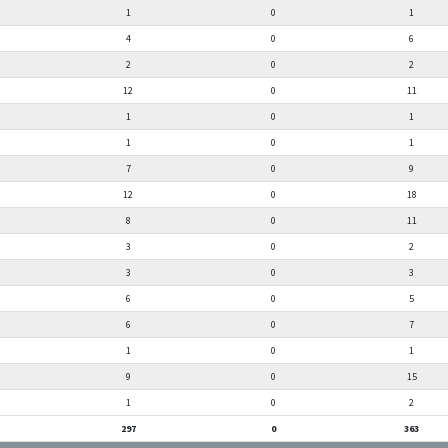
1
0
1
4
0
6
2
0
2
12
0
11
1
0
1
1
0
1
7
0
9
12
0
18
8
0
11
3
0
2
3
0
3
6
0
5
6
0
7
1
0
1
9
0
15
1
0
2
297
0
363