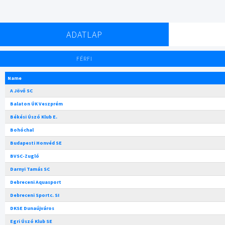
ADATLAP
FÉRFI
Name
A Jövő SC
Balaton ÚK Veszprém
Békési Úszó Klub E.
Bohóchal
Budapesti Honvéd SE
BVSC-Zugló
Darnyi Tamás SC
Debreceni Aquasport
Debreceni Sportc. SI
DKSE Dunaújváros
Egri Úszó Klub SE