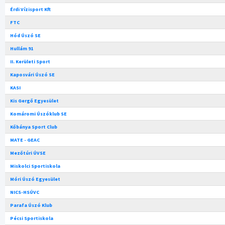
Érdi Vízisport Kft
FTC
Hód Úszó SE
Hullám 91
II. Kerületi Sport
Kaposvári Úszó SE
KASI
Kis Gergő Egyesület
Komáromi Úszóklub SE
Kőbánya Sport Club
MATE - GEAC
Mezőtúri ÚVSE
Miskolci Sportiskola
Móri Úszó Egyesület
NICS-HSÚVC
Parafa Úszó Klub
Pécsi Sportiskola