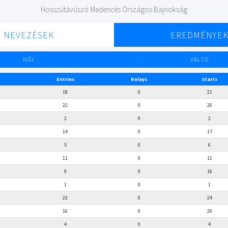
Hosszútávúszó Medencés Országos Bajnokság
NEVEZÉSEK
EREDMÉNYE
NŐI
VÁLTÓ
Entries
Relays
Starts
18
0
21
22
0
26
2
0
2
14
0
17
5
0
6
11
0
11
9
0
16
1
0
1
23
0
24
16
0
20
4
0
4