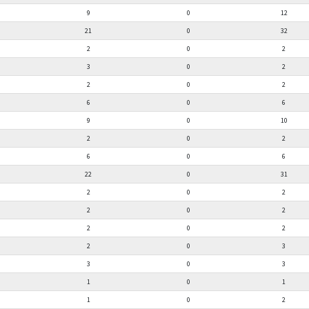
9
0
12
21
0
32
2
0
2
3
0
2
2
0
2
6
0
6
9
0
10
2
0
2
6
0
6
22
0
31
2
0
2
2
0
2
2
0
2
2
0
3
3
0
3
1
0
1
1
0
2