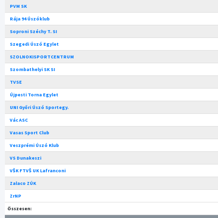
PVM SK
Rája 94 Úszóklub
Soproni Széchy T. SI
Szegedi Úszó Egylet
SZOLNOKISPORTCENTRUM
Szombathelyi SK SI
TVSE
Újpesti Torna Egylet
UNI Győri Úszó Sportegy.
Vác ASC
Vasas Sport Club
Veszprémi Úszó Klub
VS Dunakeszi
VŠK FTVŠ UK Lafranconi
Zalaco ZÚK
ZrNP
Összesen: