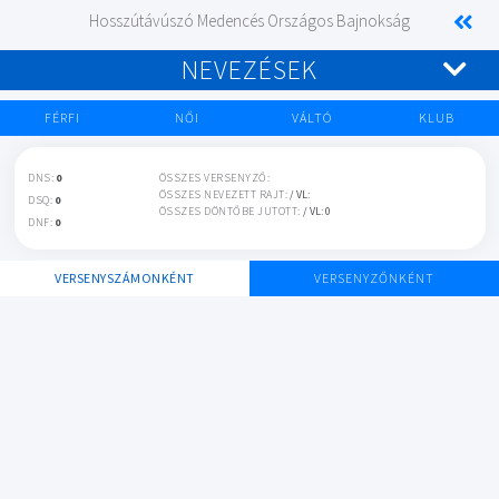
Hosszútávúszó Medencés Országos Bajnokság
NEVEZÉSEK
FÉRFI
NŐI
VÁLTÓ
KLUB
DNS:
0
ÖSSZES VERSENYZŐ:
ÖSSZES NEVEZETT RAJT:
/ VL:
DSQ:
0
ÖSSZES DÖNTŐBE JUTOTT:
/ VL: 0
DNF:
0
VERSENYSZÁMONKÉNT
VERSENYZŐNKÉNT