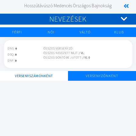
Hosszútávúszó Medencés Országos Bajnokság
NEVEZÉSEK
FÉRFI
NŐI
VÁLTÓ
KLUB
DNS:
0
ÖSSZES VERSENYZŐ:
ÖSSZES NEVEZETT RAJT:
/ VL:
DSQ:
0
ÖSSZES DÖNTŐBE JUTOTT:
/ VL: 0
DNF:
0
VERSENYSZÁMONKÉNT
VERSENYZŐNKÉNT