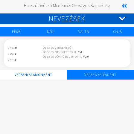
Hosszútávúszó Medencés Országos Bajnokság
NEVEZÉSEK
FÉRFI
NŐI
VÁLTÓ
KLUB
DNS:
0
ÖSSZES VERSENYZŐ:
ÖSSZES NEVEZETT RAJT:
/ VL:
DSQ:
0
ÖSSZES DÖNTŐBE JUTOTT:
/ VL: 0
DNF:
0
VERSENYSZÁMONKÉNT
VERSENYZŐNKÉNT