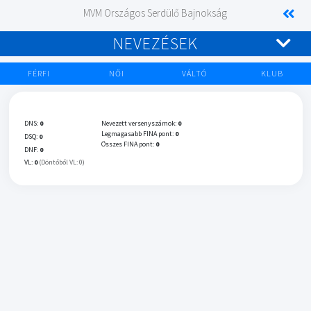
MVM Országos Serdülő Bajnokság
NEVEZÉSEK
FÉRFI
NŐI
VÁLTÓ
KLUB
DNS:
0
Nevezett versenyszámok:
0
Legmagasabb FINA pont:
0
DSQ:
0
Összes FINA pont:
0
DNF:
0
VL:
0
(Döntőből VL: 0)