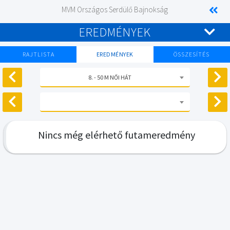
MVM Országos Serdülő Bajnokság
EREDMÉNYEK
RAJTLISTA
EREDMÉNYEK
ÖSSZESÍTÉS
8. - 50 M NŐI HÁT
Nincs még elérhető futameredmény