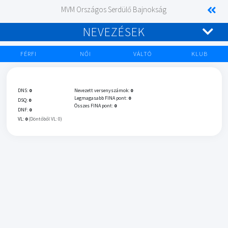
MVM Országos Serdülő Bajnokság
NEVEZÉSEK
FÉRFI
NŐI
VÁLTÓ
KLUB
DNS:
0
Nevezett versenyszámok:
0
Legmagasabb FINA pont:
0
DSQ:
0
Összes FINA pont:
0
DNF:
0
VL:
0
(Döntőből VL: 0)