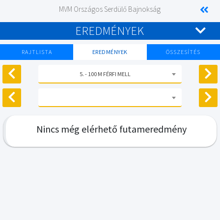
MVM Országos Serdülő Bajnokság
EREDMÉNYEK
RAJTLISTA
EREDMÉNYEK
ÖSSZESÍTÉS
5. - 100 M FÉRFI MELL
Nincs még elérhető futameredmény