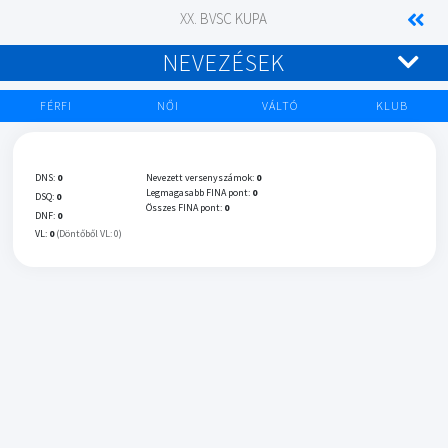
XX. BVSC KUPA
NEVEZÉSEK
FÉRFI
NŐI
VÁLTÓ
KLUB
DNS:
0
Nevezett versenyszámok:
0
Legmagasabb FINA pont:
0
DSQ:
0
Összes FINA pont:
0
DNF:
0
VL:
0
(Döntőből VL: 0)