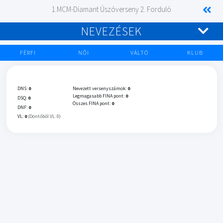
1.MCM-Diamant Úszóverseny 2. Forduló
NEVEZÉSEK
FÉRFI
NŐI
VÁLTÓ
KLUB
DNS:
0
Nevezett versenyszámok:
0
Legmagasabb FINA pont:
0
DSQ:
0
Összes FINA pont:
0
DNF:
0
VL:
0
(Döntőből VL: 0)