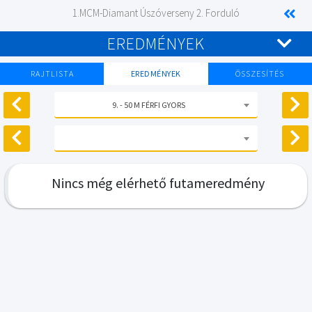
1.MCM-Diamant Úszóverseny 2. Forduló
EREDMÉNYEK
RAJTLISTA
EREDMÉNYEK
ÖSSZESÍTÉS
9. - 50 M FÉRFI GYORS
Nincs még elérhető futameredmény