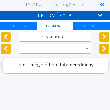
1.MCM-Diamant Úszóverseny 2. Forduló
EREDMÉNYEK
RAJTLISTA
EREDMÉNYEK
ÖSSZESÍTÉS
15. - 50 M FÉRFI HÁT
Nincs még elérhető futameredmény