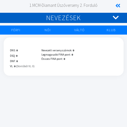
1.MCM-Diamant Úszóverseny 2. Forduló
NEVEZÉSEK
FÉRFI
NŐI
VÁLTÓ
KLUB
DNS:
0
Nevezett versenyszámok:
0
Legmagasabb FINA pont:
0
DSQ:
0
Összes FINA pont:
0
DNF:
0
VL:
0
(Döntőből VL: 0)