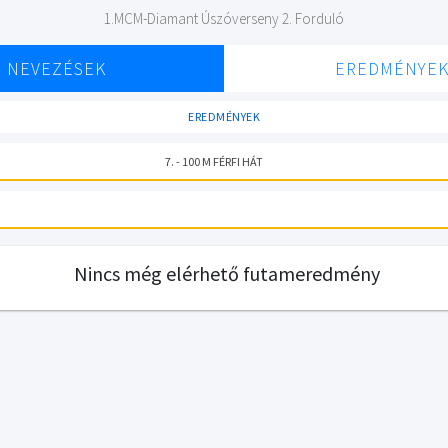
1.MCM-Diamant Úszóverseny 2. Forduló
NEVEZÉSEK
EREDMÉNYE
EREDMÉNYEK
7. - 100 M FÉRFI HÁT
Nincs még elérhető futameredmény