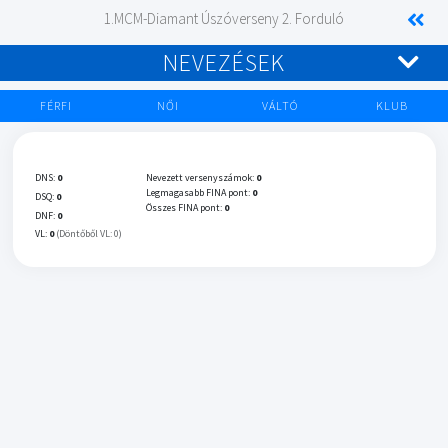
1.MCM-Diamant Úszóverseny 2. Forduló
NEVEZÉSEK
FÉRFI
NŐI
VÁLTÓ
KLUB
DNS:
0
Nevezett versenyszámok:
0
Legmagasabb FINA pont:
0
DSQ:
0
Összes FINA pont:
0
DNF:
0
VL:
0
(Döntőből VL: 0)