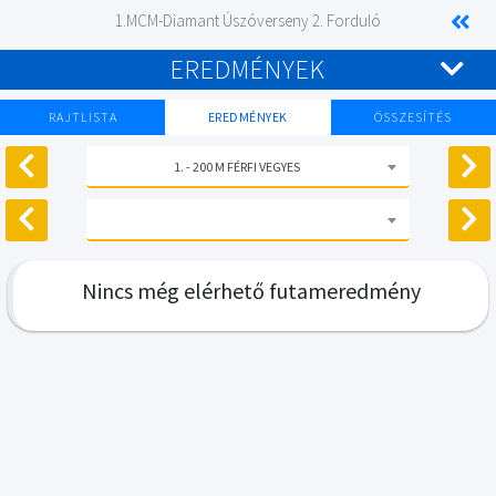
1.MCM-Diamant Úszóverseny 2. Forduló
EREDMÉNYEK
RAJTLISTA
EREDMÉNYEK
ÖSSZESÍTÉS
1. - 200 M FÉRFI VEGYES
Nincs még elérhető futameredmény