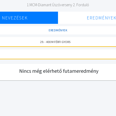
1.MCM-Diamant Úszóverseny 2. Forduló
NEVEZÉSEK
EREDMÉNYE
EREDMÉNYEK
29. - 400 M FÉRFI GYORS
Nincs még elérhető futameredmény