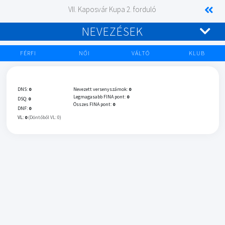
VII. Kaposvár Kupa 2. forduló
NEVEZÉSEK
FÉRFI
NŐI
VÁLTÓ
KLUB
DNS:
0
Nevezett versenyszámok:
0
Legmagasabb FINA pont:
0
DSQ:
0
Összes FINA pont:
0
DNF:
0
VL:
0
(Döntőből VL: 0)