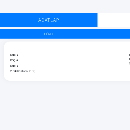
ADATLAP
FÉRFI
DNS:
0
DSQ:
0
DNF:
0
VL:
0
(Döntőből VL: 0)