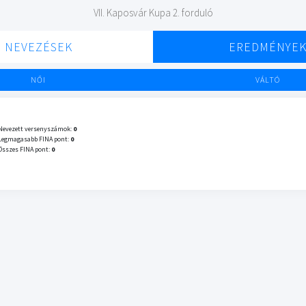
VII. Kaposvár Kupa 2. forduló
NEVEZÉSEK
EREDMÉNYE
NŐI
VÁLTÓ
Nevezett versenyszámok:
0
Legmagasabb FINA pont:
0
Összes FINA pont:
0