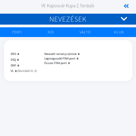
VII. Kaposvár Kupa 2. forduló
NEVEZÉSEK
FÉRFI
NŐI
VÁLTÓ
KLUB
DNS:
0
Nevezett versenyszámok:
0
Legmagasabb FINA pont:
0
DSQ:
0
Összes FINA pont:
0
DNF:
0
VL:
0
(Döntőből VL: 0)