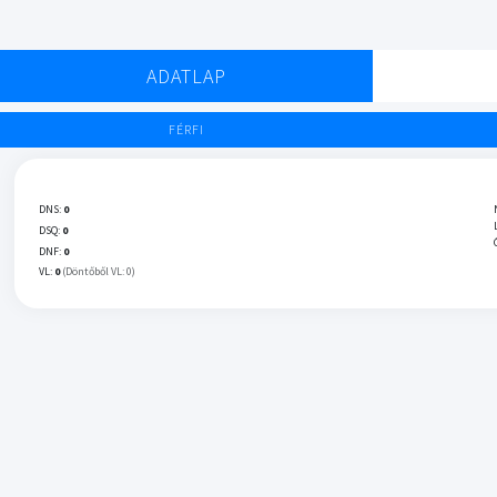
ADATLAP
FÉRFI
DNS:
0
DSQ:
0
DNF:
0
VL:
0
(Döntőből VL: 0)