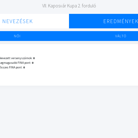
VII. Kaposvár Kupa 2. forduló
NEVEZÉSEK
EREDMÉNYE
NŐI
VÁLTÓ
Nevezett versenyszámok:
0
Legmagasabb FINA pont:
0
Összes FINA pont:
0