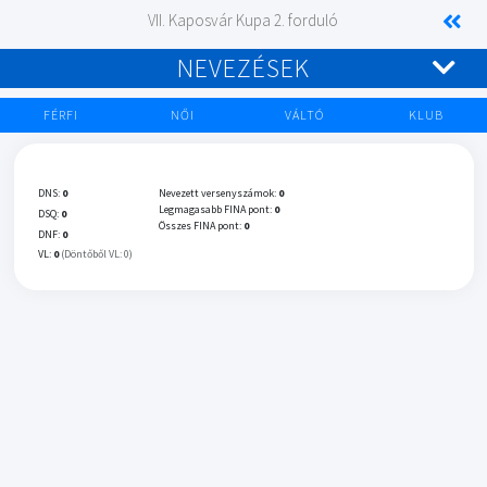
VII. Kaposvár Kupa 2. forduló
NEVEZÉSEK
FÉRFI
NŐI
VÁLTÓ
KLUB
DNS:
0
Nevezett versenyszámok:
0
Legmagasabb FINA pont:
0
DSQ:
0
Összes FINA pont:
0
DNF:
0
VL:
0
(Döntőből VL: 0)