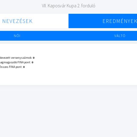
VII. Kaposvár Kupa 2. forduló
NEVEZÉSEK
EREDMÉNYE
NŐI
VÁLTÓ
Nevezett versenyszámok:
0
Legmagasabb FINA pont:
0
Összes FINA pont:
0