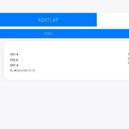
ADATLAP
FÉRFI
DNS:
0
DSQ:
0
DNF:
0
VL:
0
(Döntőből VL: 0)