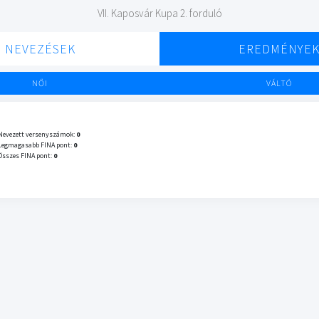
VII. Kaposvár Kupa 2. forduló
NEVEZÉSEK
EREDMÉNYE
NŐI
VÁLTÓ
Nevezett versenyszámok:
0
Legmagasabb FINA pont:
0
Összes FINA pont:
0