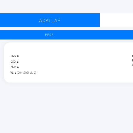
ADATLAP
FÉRFI
DNS:
0
DSQ:
0
DNF:
0
VL:
0
(Döntőből VL: 0)