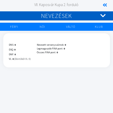
VII. Kaposvár Kupa 2. forduló
NEVEZÉSEK
FÉRFI
NŐI
VÁLTÓ
KLUB
DNS:
0
Nevezett versenyszámok:
0
Legmagasabb FINA pont:
0
DSQ:
0
Összes FINA pont:
0
DNF:
0
VL:
0
(Döntőből VL: 0)