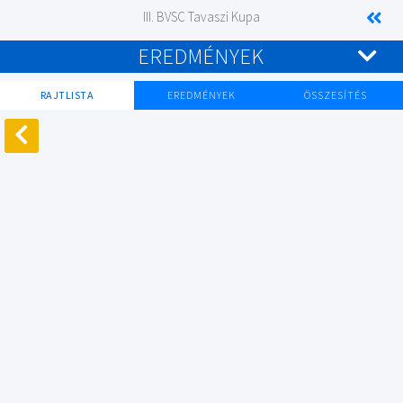
III. BVSC Tavaszi Kupa
EREDMÉNYEK
RAJTLISTA
EREDMÉNYEK
ÖSSZESÍTÉS