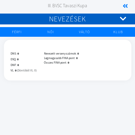
III. BVSC Tavaszi Kupa
NEVEZÉSEK
FÉRFI
NŐI
VÁLTÓ
KLUB
DNS:
0
Nevezett versenyszámok:
0
Legmagasabb FINA pont:
0
DSQ:
0
Összes FINA pont:
0
DNF:
0
VL:
0
(Döntőből VL: 0)