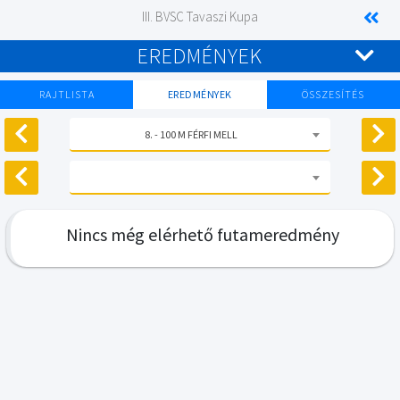
III. BVSC Tavaszi Kupa
EREDMÉNYEK
RAJTLISTA
EREDMÉNYEK
ÖSSZESÍTÉS
8. - 100 M FÉRFI MELL
Nincs még elérhető futameredmény