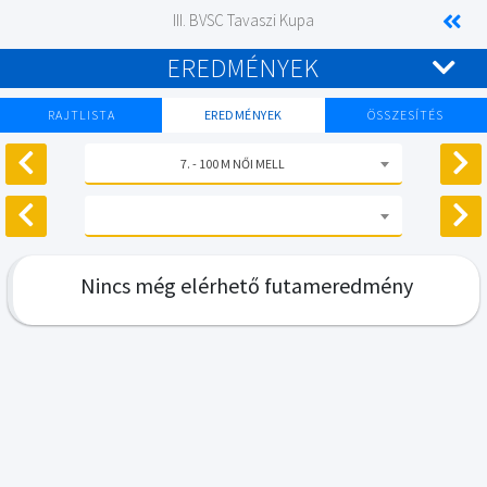
III. BVSC Tavaszi Kupa
EREDMÉNYEK
RAJTLISTA
EREDMÉNYEK
ÖSSZESÍTÉS
7. - 100 M NŐI MELL
Nincs még elérhető futameredmény