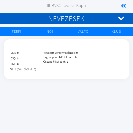
III. BVSC Tavaszi Kupa
NEVEZÉSEK
FÉRFI
NŐI
VÁLTÓ
KLUB
DNS:
0
Nevezett versenyszámok:
0
Legmagasabb FINA pont:
0
DSQ:
0
Összes FINA pont:
0
DNF:
0
VL:
0
(Döntőből VL: 0)