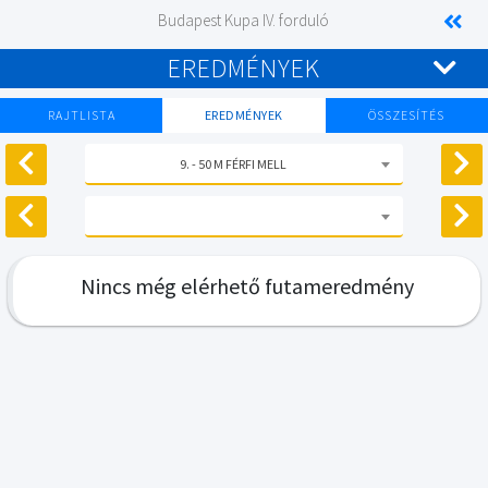
Budapest Kupa IV. forduló
EREDMÉNYEK
RAJTLISTA
EREDMÉNYEK
ÖSSZESÍTÉS
9. - 50 M FÉRFI MELL
Nincs még elérhető futameredmény