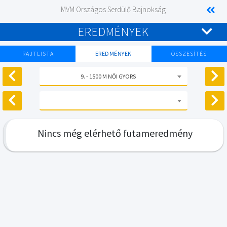
MVM Országos Serdülő Bajnokság
EREDMÉNYEK
RAJTLISTA
EREDMÉNYEK
ÖSSZESÍTÉS
9. - 1500 M NŐI GYORS
Nincs még elérhető futameredmény