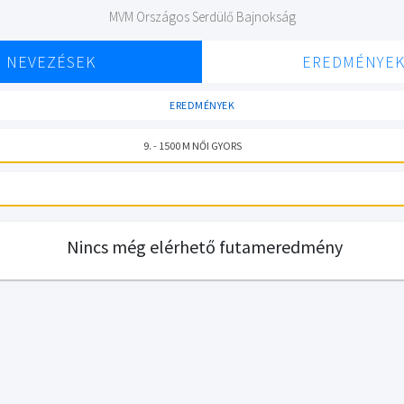
MVM Országos Serdülő Bajnokság
NEVEZÉSEK
EREDMÉNYE
EREDMÉNYEK
9. - 1500 M NŐI GYORS
Nincs még elérhető futameredmény