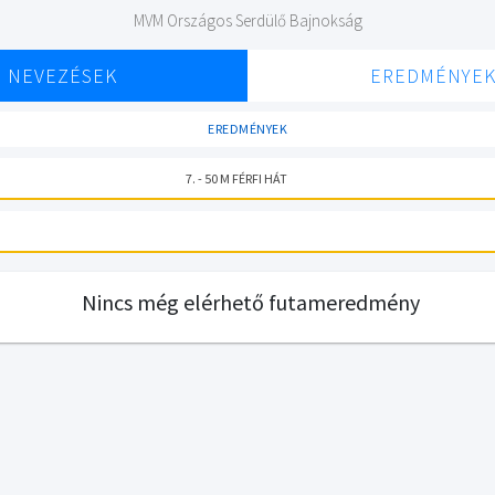
MVM Országos Serdülő Bajnokság
NEVEZÉSEK
EREDMÉNYE
EREDMÉNYEK
7. - 50 M FÉRFI HÁT
Nincs még elérhető futameredmény