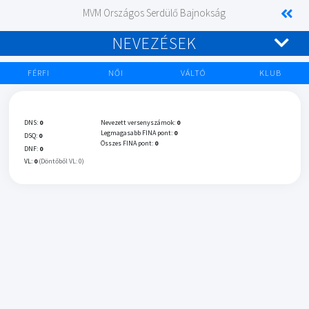
MVM Országos Serdülő Bajnokság
NEVEZÉSEK
FÉRFI
NŐI
VÁLTÓ
KLUB
DNS:
0
Nevezett versenyszámok:
0
Legmagasabb FINA pont:
0
DSQ:
0
Összes FINA pont:
0
DNF:
0
VL:
0
(Döntőből VL: 0)