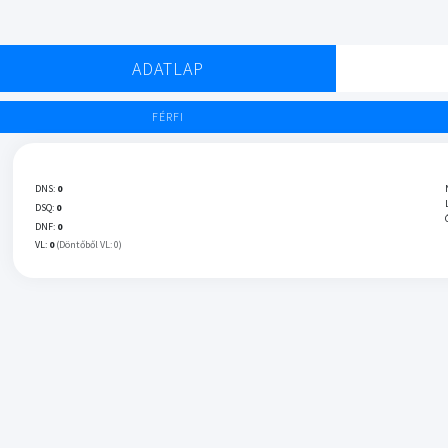
ADATLAP
FÉRFI
DNS:
0
DSQ:
0
DNF:
0
VL:
0
(Döntőből VL: 0)