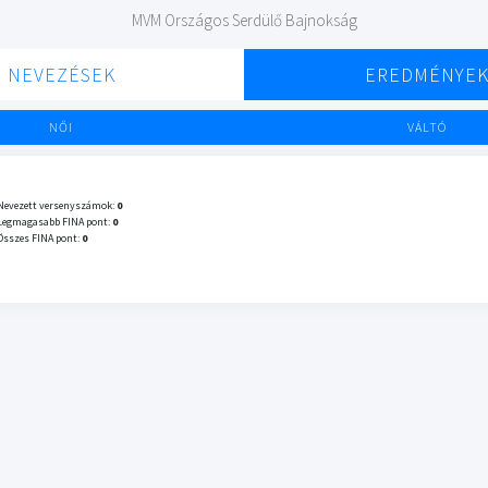
MVM Országos Serdülő Bajnokság
NEVEZÉSEK
EREDMÉNYE
NŐI
VÁLTÓ
Nevezett versenyszámok:
0
Legmagasabb FINA pont:
0
Összes FINA pont:
0