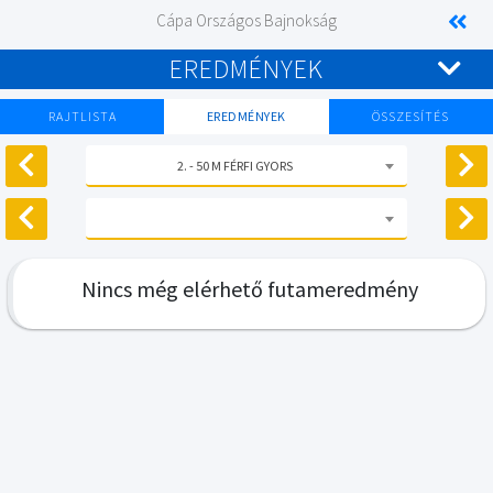
Cápa Országos Bajnokság
EREDMÉNYEK
RAJTLISTA
EREDMÉNYEK
ÖSSZESÍTÉS
2. - 50 M FÉRFI GYORS
Nincs még elérhető futameredmény