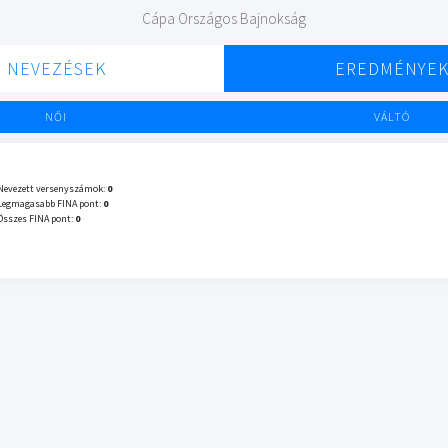
Cápa Országos Bajnokság
NEVEZÉSEK
EREDMÉNYE
NŐI
VÁLTÓ
Nevezett versenyszámok:
0
Legmagasabb FINA pont:
0
Összes FINA pont:
0