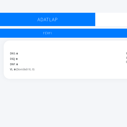
ADATLAP
FÉRFI
DNS:
0
DSQ:
0
DNF:
0
VL:
0
(Döntőből VL: 0)