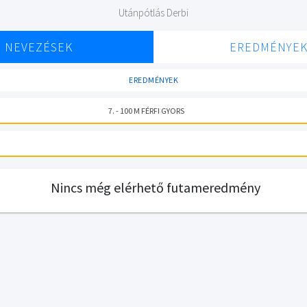
Utánpótlás Derbi
NEVEZÉSEK
EREDMÉNYE
EREDMÉNYEK
7. - 100 M FÉRFI GYORS
Nincs még elérhető futameredmény