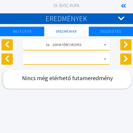
XX. BVSC KUPA
EREDMÉNYEK
RAJTLISTA
EREDMÉNYEK
ÖSSZESÍTÉS
16. - 200 M FÉRFI VEGYES
Nincs még elérhető futameredmény