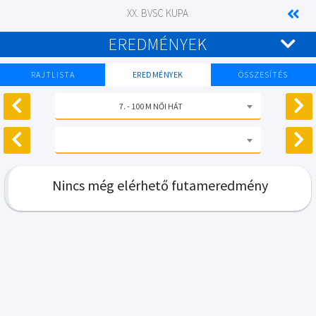
XX. BVSC KUPA
EREDMÉNYEK
RAJTLISTA
EREDMÉNYEK
ÖSSZESÍTÉS
7. - 100 M NŐI HÁT
Nincs még elérhető futameredmény