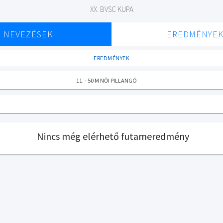
XX. BVSC KUPA
NEVEZÉSEK
EREDMÉNYE
EREDMÉNYEK
11. - 50 M NŐI PILLANGÓ
Nincs még elérhető futameredmény