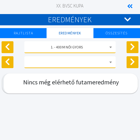
XX. BVSC KUPA
EREDMÉNYEK
RAJTLISTA
EREDMÉNYEK
ÖSSZESÍTÉS
1. - 400 M NŐI GYORS
Nincs még elérhető futameredmény