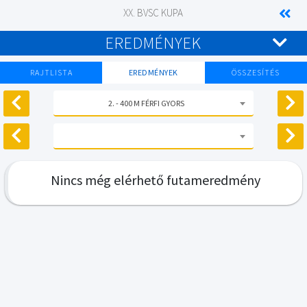
XX. BVSC KUPA
EREDMÉNYEK
RAJTLISTA
EREDMÉNYEK
ÖSSZESÍTÉS
2. - 400 M FÉRFI GYORS
Nincs még elérhető futameredmény