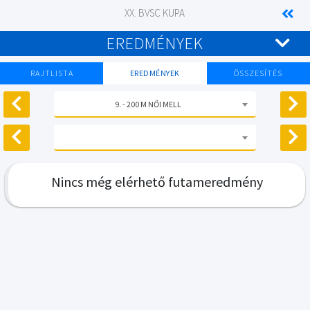
XX. BVSC KUPA
EREDMÉNYEK
RAJTLISTA
EREDMÉNYEK
ÖSSZESÍTÉS
9. - 200 M NŐI MELL
Nincs még elérhető futameredmény