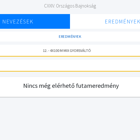
CXXIV. Országos Bajnokság
NEVEZÉSEK
EREDMÉNYE
EREDMÉNYEK
12. - 4X100 M MIX GYORSVÁLTÓ
Nincs még elérhető futameredmény