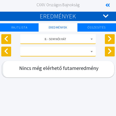
CXXIV. Országos Bajnokság
EREDMÉNYEK
RAJTLISTA
EREDMÉNYEK
ÖSSZESÍTÉS
8. - 50 M NŐI HÁT
Nincs még elérhető futameredmény