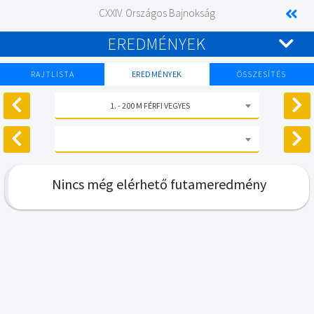
CXXIV. Országos Bajnokság
EREDMÉNYEK
RAJTLISTA
EREDMÉNYEK
ÖSSZESÍTÉS
1. - 200 M FÉRFI VEGYES
Nincs még elérhető futameredmény