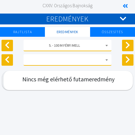
CXXIV. Országos Bajnokság
EREDMÉNYEK
RAJTLISTA
EREDMÉNYEK
ÖSSZESÍTÉS
5. - 100 M FÉRFI MELL
Nincs még elérhető futameredmény